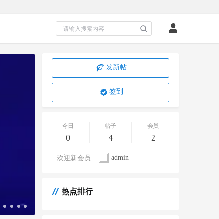
发新帖
签到
今日
帖子
会员
admin
0
4
2
admin1
admin
欢迎新会员:
admin1
热点排行
寻宝图鉴地图与坐标计算(古宝图卷/分金鉴和