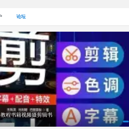
户
论坛
映教程书籍视频摄剪辑书