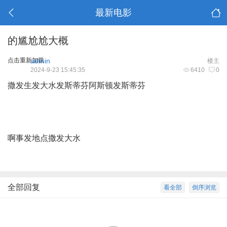
最新电影
的尴尬尬大概
点击重新加载
admin
楼主
2024-9-23 15:45:35
6410
0
撒发生发大水发斯蒂芬阿斯顿发斯蒂芬
啊事发地点撒发大水
全部回复
看全部
倒序浏览