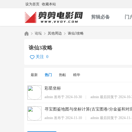
设为首页
收藏本站
剪辑必备
门
论坛
其他周边
诛仙3攻略
诛仙3攻略
关注
0
剪
»
›
›
最新
热门
热帖
精华
彩星坐标
admin 发布于
2024-10-30
|
admin 最后回复于
2024-10-
寻宝图鉴地图与坐标计算(古宝图卷/分金鉴和对
剪
admin 发布于
2024-11-10
|
admin 最后回复于
2024-11-