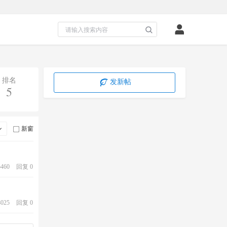
排名
发新帖
5
新窗
460
回复 0
025
回复 0