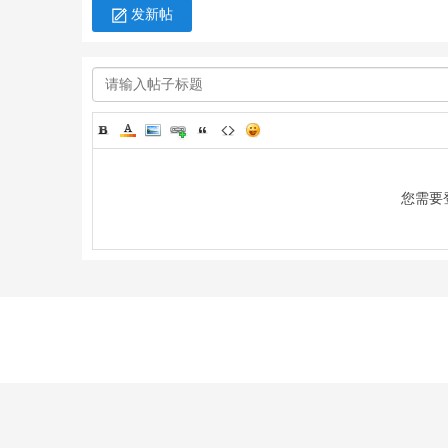
发新帖
电
您需要
影